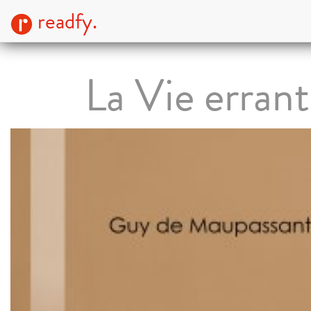
readfy.
La Vie erran