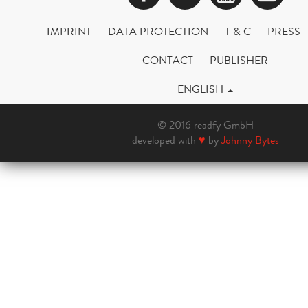
IMPRINT
DATA PROTECTION
T & C
PRESS
CONTACT
PUBLISHER
ENGLISH
© 2016 readfy GmbH
developed with
♥
by
Johnny Bytes