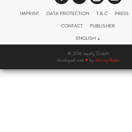
IMPRINT
DATA PROTECTION
T & C
PRESS
CONTACT
PUBLISHER
ENGLISH
© 2016 readfy GmbH
developed with
♥
by
Johnny Bytes