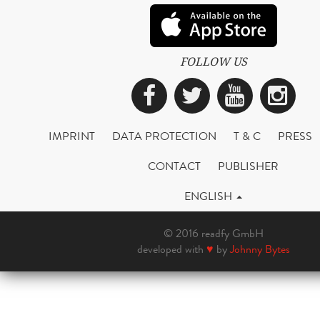
FOLLOW US
Facebook
Twitter
YouTub
Ins
IMPRINT
DATA PROTECTION
T & C
PRESS
CONTACT
PUBLISHER
ENGLISH
© 2016 readfy GmbH
developed with
♥
by
Johnny Bytes