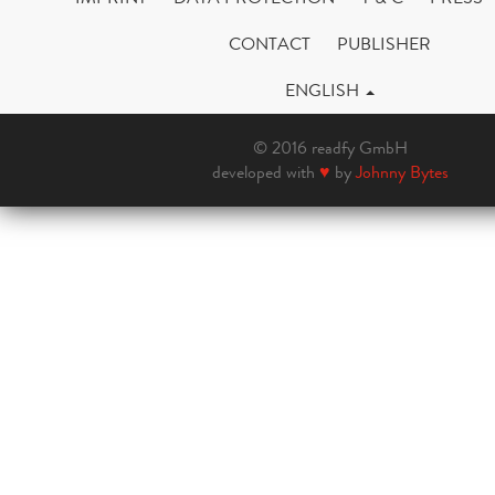
CONTACT
PUBLISHER
ENGLISH
© 2016 readfy GmbH
developed with
♥
by
Johnny Bytes