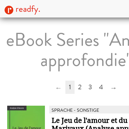
readfy.
eBook Series "An
approfondie
←
1
2
3
4
→
SPRACHE - SONSTIGE
Le Jeu de l'amour et du
Marivaux (Analyse app