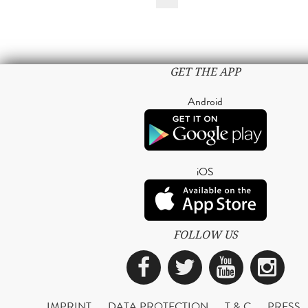
GET THE APP
Android
iOS
FOLLOW US
Facebook
Twitter
YouTub
Ins
IMPRINT
DATA PROTECTION
T & C
PRESS