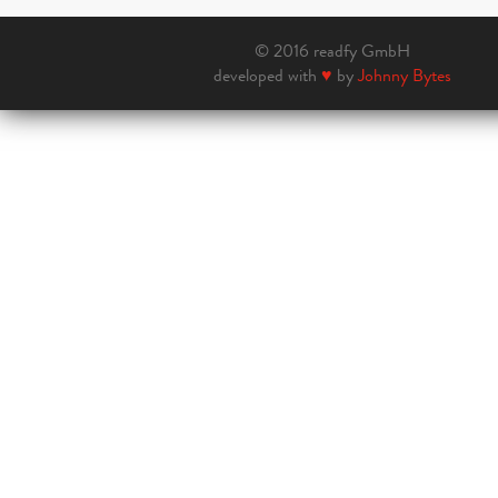
© 2016 readfy GmbH
developed with
♥
by
Johnny Bytes