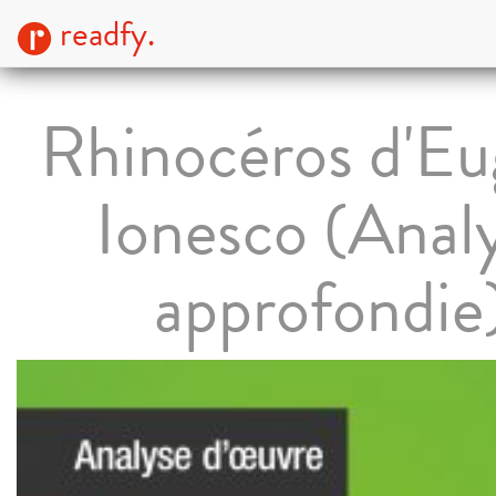
readfy.
Rhinocéros d'E
Ionesco (Anal
approfondie