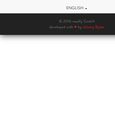
ENGLISH
© 2016 readfy GmbH
developed with
♥
by
Johnny Bytes