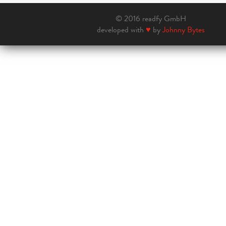
© 2016 readfy GmbH
developed with
♥
by
Johnny Bytes