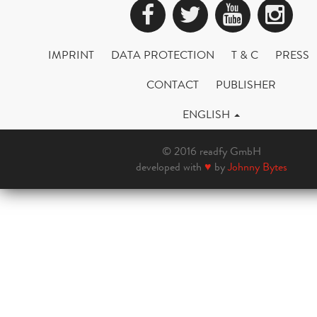
Facebook
Twitter
YouTub
Ins
IMPRINT
DATA PROTECTION
T & C
PRESS
CONTACT
PUBLISHER
ENGLISH
© 2016 readfy GmbH
developed with
♥
by
Johnny Bytes