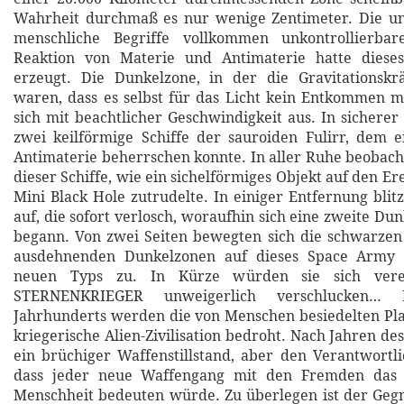
Wahrheit durchmaß es nur wenige Zentimeter. Die u
menschliche Begriffe vollkommen unkontrollierbar
Reaktion von Materie und Antimaterie hatte diese
erzeugt. Die Dunkelzone, in der die Gravitationskrä
waren, dass es selbst für das Licht kein Entkommen m
sich mit beachtlicher Geschwindigkeit aus. In sicherer
zwei keilförmige Schiffe der sauroiden Fulirr, dem e
Antimaterie beherrschen konnte. In aller Ruhe beobac
dieser Schiffe, wie ein sichelförmiges Objekt auf den Er
Mini Black Hole zutrudelte. In einiger Entfernung blit
auf, die sofort verlosch, woraufhin sich eine zweite Du
begann. Von zwei Seiten bewegten sich die schwarzen
ausdehnenden Dunkelzonen auf dieses Space Army C
neuen Typs zu. In Kürze würden sie sich vere
STERNENKRIEGER unweigerlich verschlucken… 
Jahrhunderts werden die von Menschen besiedelten Pl
kriegerische Alien-Zivilisation bedroht. Nach Jahren de
ein brüchiger Waffenstillstand, aber den Verantwortli
dass jeder neue Waffengang mit den Fremden das 
Menschheit bedeuten würde. Zu überlegen ist der Gegne