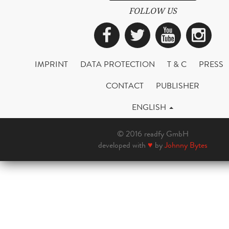
FOLLOW US
Facebook
Twitter
YouTub
Ins
IMPRINT
DATA PROTECTION
T & C
PRESS
CONTACT
PUBLISHER
ENGLISH
© 2016 readfy GmbH
developed with
♥
by
Johnny Bytes