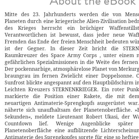
About the eBook
Mitte des 23. Jahrhunderts werden die von Mensc
Planeten durch eine kriegerische Alien-Zivilisation be
des Krieges herrscht ein brüchiger Waffenstill
Verantwortlichen ist bewusst, dass jeder neue Wa
Fremden das Ende der freien Menschheit bedeuten wür
ist der Gegner. In dieser Zeit bricht die STER
Raumkreuzer des Space Army Corps , unter einem n
gefährlichen Spezialmissionen in die Weite des fernen
Der pockennarbige, atmosphärelose Planet von Merkur
braungrau im fernen Zwielicht einer Doppelsonne.
Sunfrost blickte angespannt auf den Hauptbildschirm in
Leichten Kreuzers STERNENKRIEGER. Ein roter Punkt
markierte die Position einer Rakete, die mit dem
neuartigen Antimaterie-Sprengkopfs ausgerüstet war
näherte sich unaufhaltsam der Planetenoberfläche. »
Sekunden«, meldete Lieutenant Robert Ukasi, der Waf
Countdown lief. Wenige Augenblicke späte
Planetenoberfläche eine aufblitzende Lichterscheinu
Antimaterie des Sprengkopfes sorgte für eine so heftige