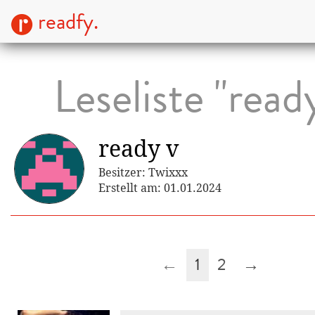
readfy.
Leseliste "read
ready v
Besitzer: Twixxx
Erstellt am: 01.01.2024
←
1
2
→