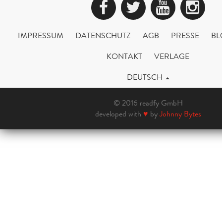
Facebook
Twitter
YouTub
Ins
IMPRESSUM
DATENSCHUTZ
AGB
PRESSE
BL
KONTAKT
VERLAGE
DEUTSCH
© 2016 readfy GmbH
developed with
♥
by
Johnny Bytes