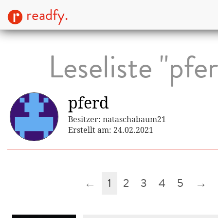
readfy.
Leseliste "pfe
pferd
Besitzer: nataschabaum21
Erstellt am: 24.02.2021
←
1
2
3
4
5
→