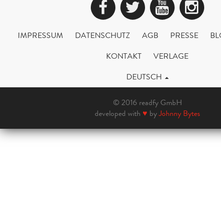
Facebook
Twitter
YouTub
Ins
IMPRESSUM
DATENSCHUTZ
AGB
PRESSE
BL
KONTAKT
VERLAGE
DEUTSCH
© 2016 readfy GmbH
developed with
♥
by
Johnny Bytes