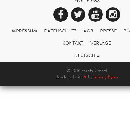
FOLGE UNS
Facebook
Twitter
YouTub
Ins
IMPRESSUM
DATENSCHUTZ
AGB
PRESSE
BL
KONTAKT
VERLAGE
DEUTSCH
© 2016 readfy GmbH
developed with
♥
by
Johnny Bytes