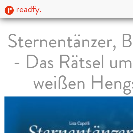
readfy.
Sternentänzer, B
- Das Rätsel um
weißen Heng