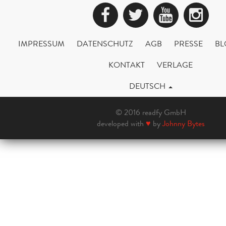
Facebook
Twitter
YouTub
Ins
IMPRESSUM
DATENSCHUTZ
AGB
PRESSE
BL
KONTAKT
VERLAGE
DEUTSCH
© 2016 readfy GmbH
developed with
♥
by
Johnny Bytes