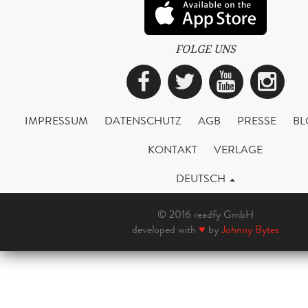
FOLGE UNS
Facebook
Twitter
YouTub
Ins
IMPRESSUM
DATENSCHUTZ
AGB
PRESSE
BL
KONTAKT
VERLAGE
DEUTSCH
© 2016 readfy GmbH
developed with
♥
by
Johnny Bytes