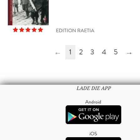
EDITION RAETIA
←
1
2
3
4
5
→
LADE DIE APP
Android
iOS