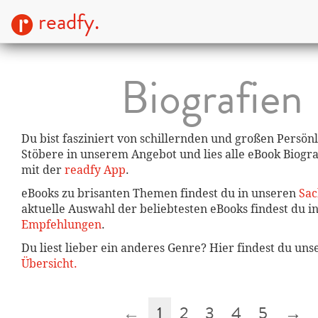
readfy.
Biografien
Du bist fasziniert von schillernden und großen Persön
Stöbere in unserem Angebot und lies alle eBook Biogra
mit der
readfy App
.
eBooks zu brisanten Themen findest du in unseren
Sa
aktuelle Auswahl der beliebtesten eBooks findest du 
Empfehlungen
.
Du liest lieber ein anderes Genre? Hier findest du un
Übersicht.
←
1
2
3
4
5
→