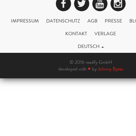
Facebook
Twitter
YouTub
Ins
IMPRESSUM
DATENSCHUTZ
AGB
PRESSE
BL
KONTAKT
VERLAGE
DEUTSCH
© 2016 readfy GmbH
developed with
♥
by
Johnny Bytes