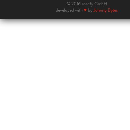
© 2016 readfy GmbH
developed with
♥
by
Johnny Bytes