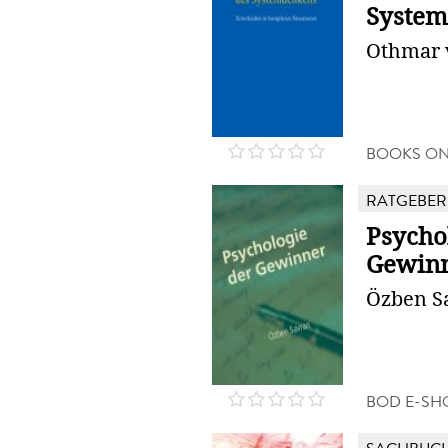
Syste
Othmar 
BOOKS O
RATGEBER
Psycho
Gewin
Özben S
BOD E-SH