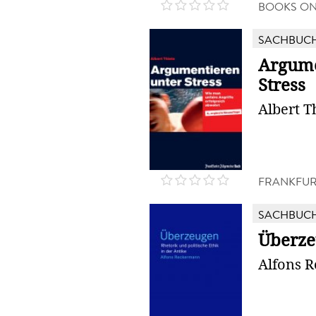
BOOKS O
SACHBUC
Argume
Stress
Albert T
FRANKFUR
SACHBUC
Überz
Alfons 