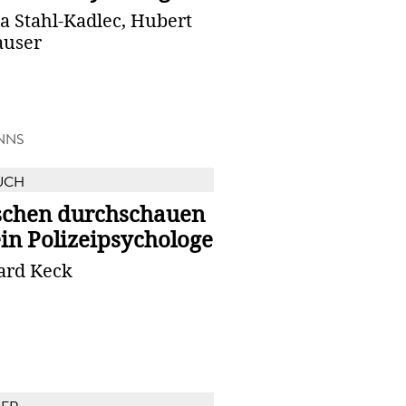
a Stahl-Kadlec, Hubert
user
NNS
UCH
chen durchschauen
in Polizeipsychologe
ard Keck