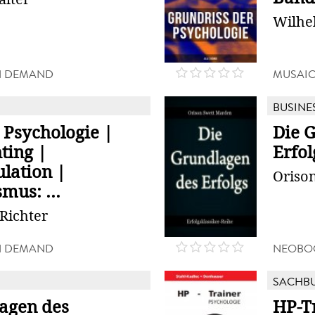
Wilhe
N DEMAND
MUSAI
BUSINE
 Psychologie |
Die 
ting |
Erfol
lation |
Oriso
mus: ...
Richter
N DEMAND
NEOBO
SACHB
agen des
HP-T