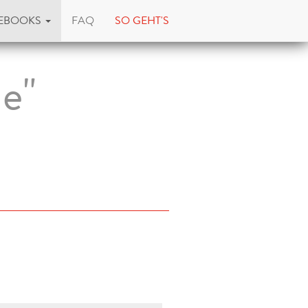
EBOOKS
FAQ
SO GEHT'S
he"