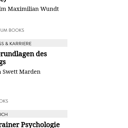
lm Maximilian Wundt
CUM BOOKS
SS & KARRIERE
Grundlagen des
gs
n Swett Marden
OKS
UCH
rainer Psychologie