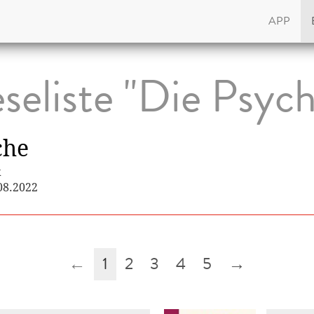
APP
seliste "Die Psyc
che
k
.08.2022
←
1
2
3
4
5
→