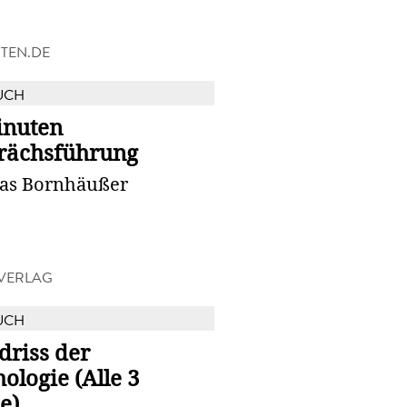
TEN.DE
UCH
inuten
rächsführung
as Bornhäußer
VERLAG
UCH
driss der
ologie (Alle 3
e)