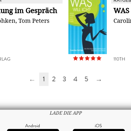
H
RATGE
ung im Gespräch
WAS 
öhken, Tom Peters
Caroli
RLAG
110TH
←
1
2
3
4
5
→
LADE DIE APP
Android
iOS