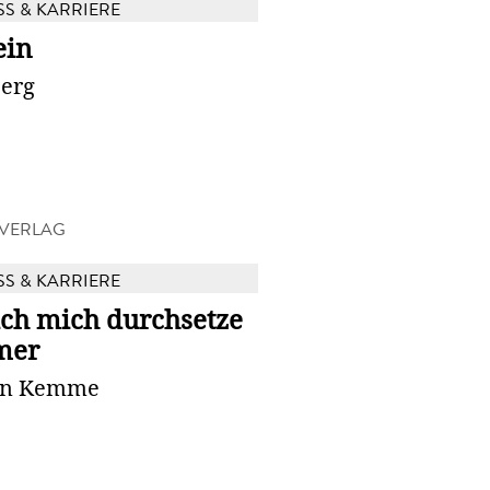
SS & KARRIERE
ein
Berg
 VERLAG
SS & KARRIERE
ich mich durchsetze
mer
en Kemme