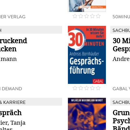
NER VERLAG
50MINU
H
SACHB
ruckend
30 M
ücken
Gesp
umann
Andre
N DEMAND
GABAL 
& KARRIERE
SACHB
spräch
Grun
Psych
er, Tanja
Bänd
alter