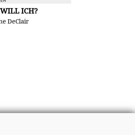
BER
WILL ICH?
ne DeClair