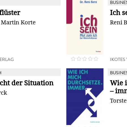
BUSINE
flüster
Ich s
. Martin Korte
Reni 
ERLAG
IKOTES
H
BUSINE
cht der Situation
Wie 
– im
rck
Torst