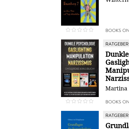
BOOKS O
RATGEBER
Dunkle
Gasligh
Manipu
Narziss
Martina 
BOOKS O
RATGEBER
Grundl