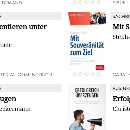
N DEMAND
EPUBLI
H
SACHB
ntieren unter
Mit S
Stépha
hiele
TER ALLGEMEINE BUCH
GABAL 
H
BUSINE
eugen
Erfo
Reckermann
Christ