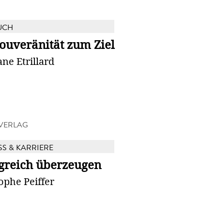
UCH
ouveränität zum Ziel
ne Etrillard
VERLAG
SS & KARRIERE
lgreich überzeugen
ophe Peiffer