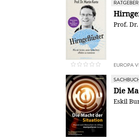
RATGEBER
Hirnge
Prof. Dr
EUROPA V
SACHBUC
Die Ma
Eskil Bu