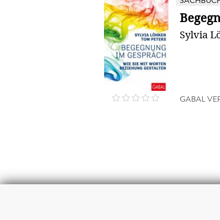
SACHBUC
Begegn
Sylvia L
GABAL VE