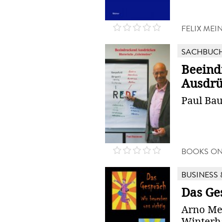
FELIX MEI
SACHBUC
Beeind
Ausdr
Paul Ba
BOOKS O
BUSINESS 
Das Ge
Arno Mei
Winterh