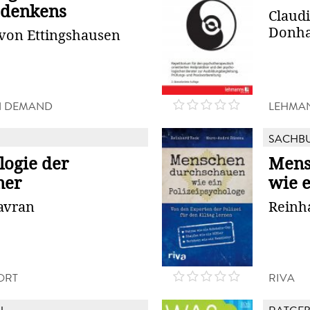
mdenkens
Claudi
Donha
von Ettingshausen
N DEMAND
LEHMA
SACHB
logie der
Mens
ner
wie e
avran
Reinh
ORT
RIVA