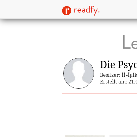
readfy.
Le
Die Psy
Besitzer: ÎÎ»ÎµÏ
Erstellt am: 21