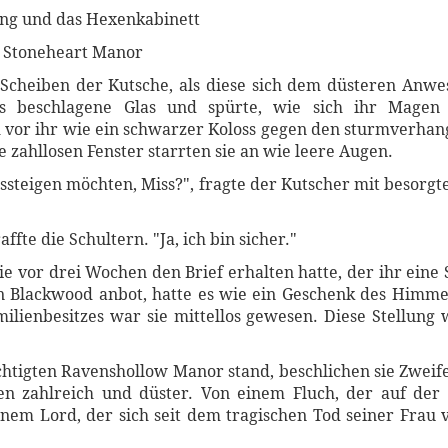
sing und das Hexenkabinett
n Stoneheart Manor
 Scheiben der Kutsche, als diese sich dem düsteren Anw
as beschlagene Glas und spürte, wie sich ihr Magen
 vor ihr wie ein schwarzer Koloss gegen den sturmverha
e zahllosen Fenster starrten sie an wie leere Augen.
aussteigen möchten, Miss?", fragte der Kutscher mit besorg
affte die Schultern. "Ja, ich bin sicher."
sie vor drei Wochen den Brief erhalten hatte, der ihr eine 
n Blackwood anbot, hatte es wie ein Geschenk des Himme
ilienbesitzes war sie mittellos gewesen. Diese Stellung 
chtigten Ravenshollow Manor stand, beschlichen sie Zweife
en zahlreich und düster. Von einem Fluch, der auf der 
inem Lord, der sich seit dem tragischen Tod seiner Frau v