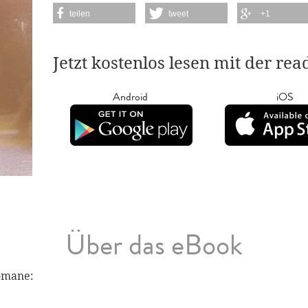
teilen
tweet
+1
Jetzt kostenlos lesen mit der re
Android
iOS
Über das eBook
omane: