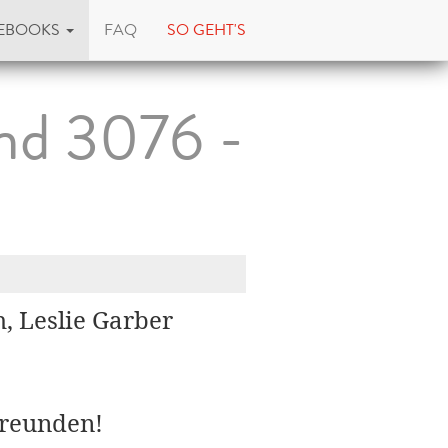
EBOOKS
FAQ
SO GEHT'S
and 3076 -
, Leslie Garber
Freunden!