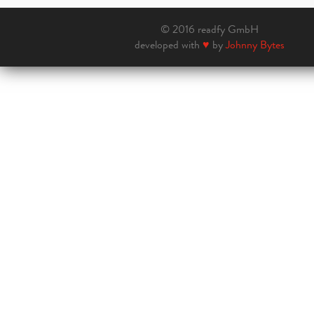
© 2016 readfy GmbH
developed with
♥
by
Johnny Bytes