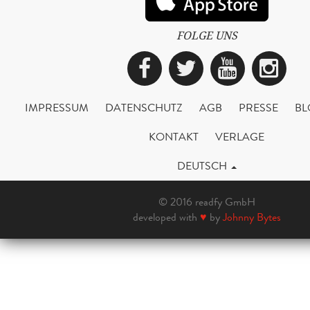
FOLGE UNS
Facebook
Twitter
YouTub
Ins
IMPRESSUM
DATENSCHUTZ
AGB
PRESSE
BL
KONTAKT
VERLAGE
DEUTSCH
© 2016 readfy GmbH
developed with
♥
by
Johnny Bytes