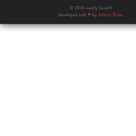
© 2016 readfy GmbH
developed with
♥
by
Johnny Bytes