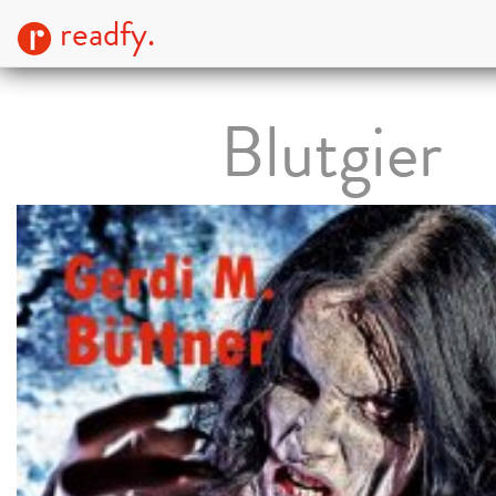
readfy.
Blutgier