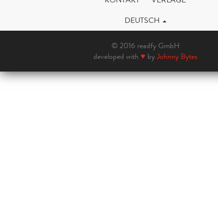
DEUTSCH
© 2016 readfy GmbH
developed with
♥
by
Johnny Bytes