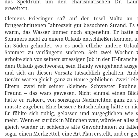
das Spektrum um den charismatischen Dr. Lauri
erweitert.
Clemens Friesinger saß auf der Insel Malta an 
fortgeschrittenen Jahreszeit gut besuchten Strand. Es
warm, das Wasser immer noch angenehm. Er hatte s
Sommers nicht zu einem Urlaub entschließen können, u
im Süden gelandet, wo es noch etliche andere Urlau
Sommer zu verlängern suchten. Seit zwei Wochen 
erholte sich von seinem stressigen Job in der IT-Branche.
dem Urlaub geschworen, sein Handy weitgehend ausges
und sich an diesen Vorsatz tatsächlich gehalten. And
Geräte waren gleich ganz zu Hause geblieben. Zwei Tele
Eltern, zwei mit seiner ›kleinen‹ Schwester Pauline
Freund – das wars gewesen. Nicht einmal einen Blick
hatte er riskiert, von sonstigen Nachrichten ganz zu 
musste zugeben: Eine bessere Entscheidung hätte er nic
Er fühlte sich ruhig, gelassen und ausgeglichen wie 
mehr. Wenn er zurück in München war, würde er alles d
gleich wieder in schlechte alte Gewohnheiten zu falle
sogar einen Merkzettel, eine Art Plan erstellt, und er ge