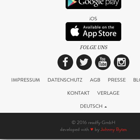
iOS
FOLGE UNS
Facebook
Twitter
YouTub
Ins
IMPRESSUM
DATENSCHUTZ
AGB
PRESSE
BL
KONTAKT
VERLAGE
DEUTSCH
© 2016 readfy GmbH
developed with
♥
by
Johnny Bytes