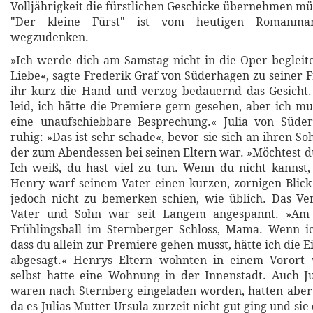
Volljährigkeit die fürstlichen Geschicke übernehmen mü
"Der kleine Fürst" ist vom heutigen Romanma
wegzudenken.
»Ich werde dich am Samstag nicht in die Oper beglei
Liebe«, sagte Frederik Graf von Süderhagen zu seiner F
ihr kurz die Hand und verzog bedauernd das Gesicht.
leid, ich hätte die Premiere gern gesehen, aber ich m
eine unaufschiebbare Besprechung.« Julia von Süde
ruhig: »Das ist sehr schade«, bevor sie sich an ihren 
der zum Abendessen bei seinen Eltern war. »Möchtest d
Ich weiß, du hast viel zu tun. Wenn du nicht kannst, 
Henry warf seinem Vater einen kurzen, zornigen Blick
jedoch nicht zu bemerken schien, wie üblich. Das Ve
Vater und Sohn war seit Langem angespannt. »Am 
Frühlingsball im Sternberger Schloss, Mama. Wenn ic
dass du allein zur Premiere gehen musst, hätte ich die 
abgesagt.« Henrys Eltern wohnten in einem Vorort v
selbst hatte eine Wohnung in der Innenstadt. Auch J
waren nach Sternberg eingeladen worden, hatten aber
da es Julias Mutter Ursula zurzeit nicht gut ging und sie