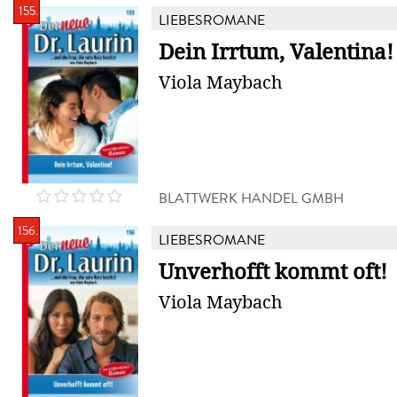
155.
LIEBESROMANE
Dein Irrtum, Valentina!
Viola Maybach
BLATTWERK HANDEL GMBH
156.
LIEBESROMANE
Unverhofft kommt oft!
Viola Maybach