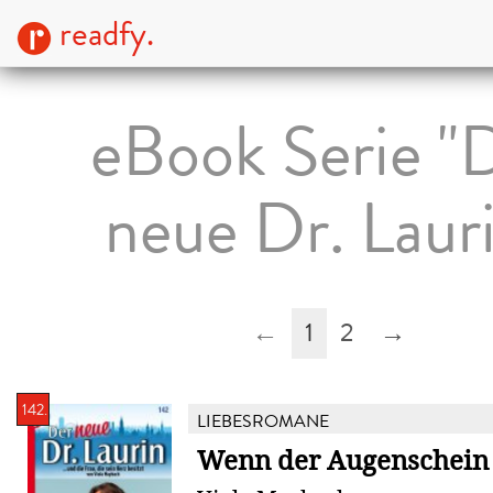
readfy.
eBook Serie "
neue Dr. Laur
←
1
2
→
142.
LIEBESROMANE
Wenn der Augenschein 