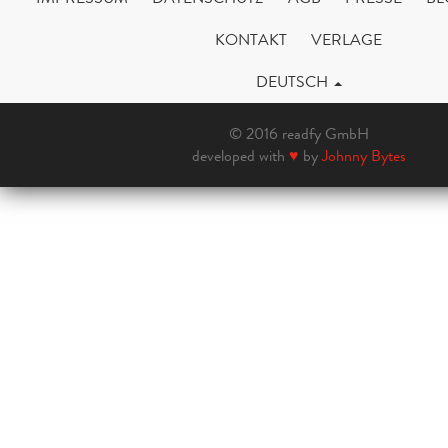
KONTAKT
VERLAGE
DEUTSCH
© 2016 readfy GmbH
developed with
♥
by
Johnny Bytes