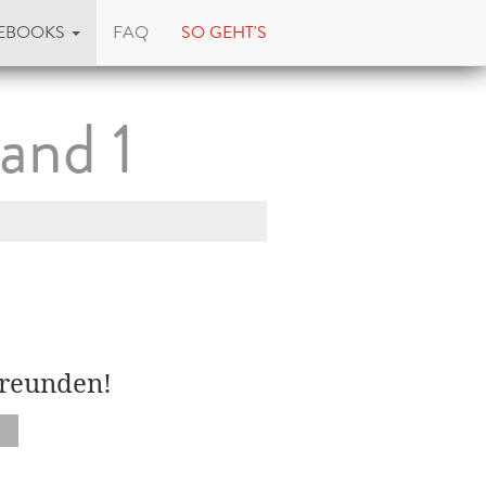
EBOOKS
FAQ
SO GEHT'S
and 1
Freunden!