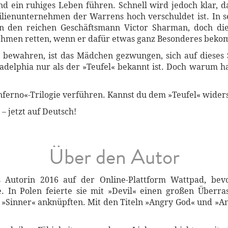
nd ein ruhiges Leben führen. Schnell wird jedoch klar, da
amilienunternehmen der Warrens hoch verschuldet ist. In 
n den reichen Geschäftsmann Victor Sharman, doch die
ehmen retten, wenn er dafür etwas ganz Besonderes bekom
bewahren, ist das Mädchen gezwungen, sich auf dieses Sp
ladelphia nur als der »Teufel« bekannt ist. Doch warum 
Inferno«-Trilogie verführen. Kannst du dem »Teufel« wider
 – jetzt auf Deutsch!
Über den Autor
s Autorin 2016 auf der Online-Plattform Wattpad, bev
e. In Polen feierte sie mit »Devil« einen großen Überr
»Sinner« anknüpften. Mit den Titeln »Angry God« und »A