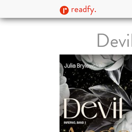
readfy.
Devi