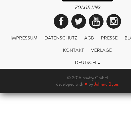
FOLGE UNS
Facebook
Twitter
YouTub
Ins
IMPRESSUM
DATENSCHUTZ
AGB
PRESSE
BL
KONTAKT
VERLAGE
DEUTSCH
© 2016 readfy GmbH
developed with
♥
by
Johnny Bytes