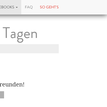
EBOOKS
FAQ
SO GEHT'S
0 Tagen
Freunden!