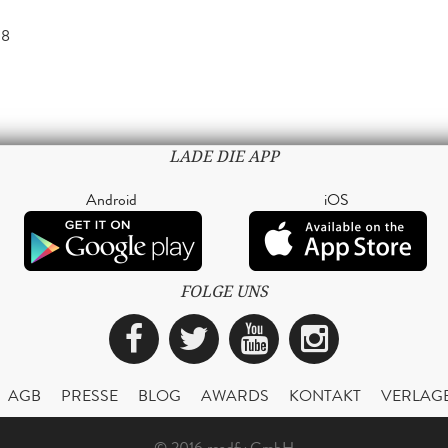
18
LADE DIE APP
Android
iOS
FOLGE UNS
Facebook
Twitter
YouTube
Instagra
AGB
PRESSE
BLOG
AWARDS
KONTAKT
VERLAG
© 2016 readfy GmbH