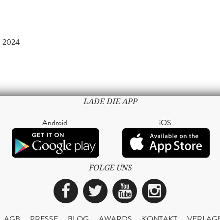
 2024
LADE DIE APP
Android
iOS
FOLGE UNS
Facebook
Twitter
YouTube
Instagra
AGB
PRESSE
BLOG
AWARDS
KONTAKT
VERLAG