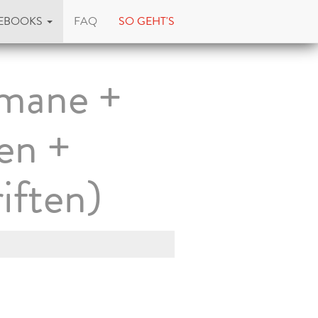
EBOOKS
FAQ
SO GEHT'S
mane +
en +
iften)