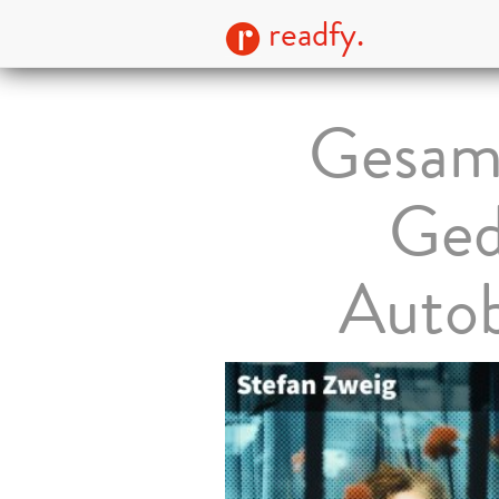
readfy.
Gesam
Ged
Autob