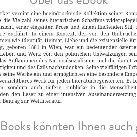
ke" vereint eine beeindruckende Kollektion seiner Rom
e die Vielzahl seines literarischen Schaffens widerspiege
insicht, einer eleganten Prosa und einem fließenden Stil,
ere entführt. In einem Kontext, der von den Umbrüche
emen wie Identität, Heimat, Liebe und die existenzielle Kri
, geboren 1881 in Wien, war ein bedeutender österreic
n Leben und Werk von den politischen Umwälzungen sein
 das Aufkommen des Nationalsozialismus und die damit 
gkeit und des Exils nachzudenken. Seine vielfältigen Erf
n seine Werke ein und ermöglichten eine besondere Empat
erzichtbares Werk für jeden Literaturbegeisterten. Es b
n, sondern auch tiefere Einblicke in die Menschhei
aden den Leser zu einer intensiven Auseinandersetzun
r Beitrag zur Weltliteratur.
Books könnten Ihnen auch 