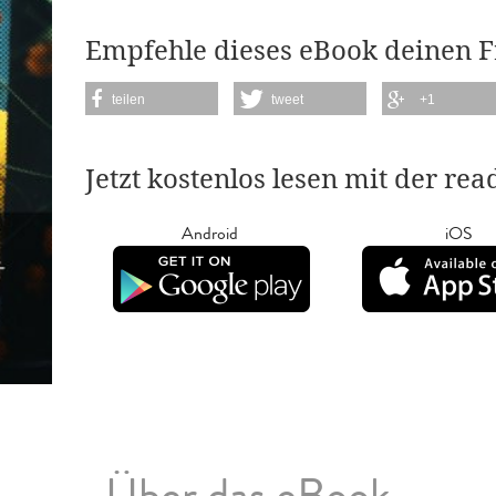
Empfehle dieses eBook deinen 
teilen
tweet
+1
Jetzt kostenlos lesen mit der re
Android
iOS
Über das eBook