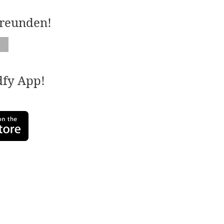
Freunden!
adfy App!