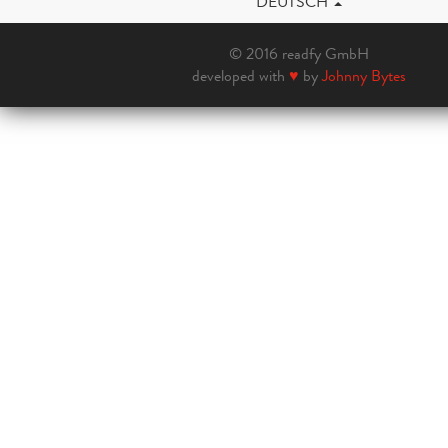
DEUTSCH
© 2016 readfy GmbH
developed with
♥
by
Johnny Bytes