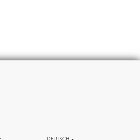
m
E
DEUTSCH