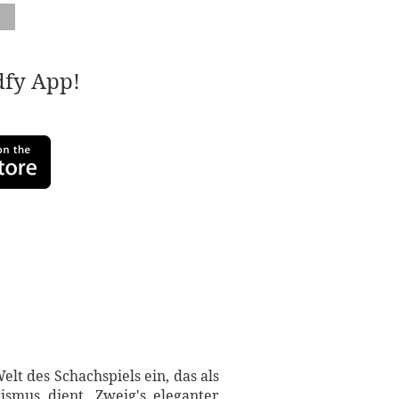
adfy App!
elt des Schachspiels ein, das als
smus dient. Zweig's eleganter