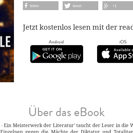
teilen
tweet
+1
Jetzt kostenlos lesen mit der re
Android
iOS
Über das eBook
- Ein Meisterwerk der Literatur' taucht der Leser in die W
inzelnen gegen die Mächte der Diktatur und Totalitari