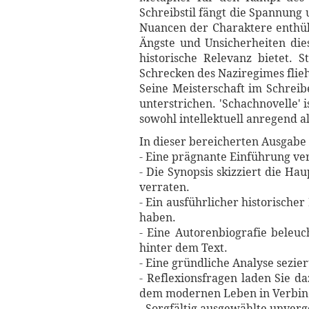
Schreibstil fängt die Spannung 
Nuancen der Charaktere enthüll
Ängste und Unsicherheiten diese
historische Relevanz bietet. S
Schrecken des Naziregimes flie
Seine Meisterschaft im Schreib
unterstrichen. 'Schachnovelle' 
sowohl intellektuell anregend a
In dieser bereicherten Ausgabe 
- Eine prägnante Einführung ve
- Die Synopsis skizziert die 
verraten.
- Ein ausführlicher historischer
haben.
- Eine Autorenbiografie beleuc
hinter dem Text.
- Eine gründliche Analyse sezi
- Reflexionsfragen laden Sie d
dem modernen Leben in Verbin
- Sorgfältig ausgewählte unverg