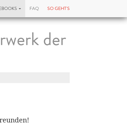
EBOOKS
FAQ
SO GEHT'S
rwerk der
Freunden!