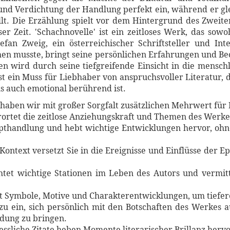
und Verdichtung der Handlung perfekt ein, während er gle
t. Die Erzählung spielt vor dem Hintergrund des Zweiten
r Zeit. 'Schachnovelle' ist ein zeitloses Werk, das sowoh
tefan Zweig, ein österreichischer Schriftsteller und Inte
hen musste, bringt seine persönlichen Erfahrungen und Be
en wird durch seine tiefgreifende Einsicht in die menschl
ist ein Muss für Liebhaber von anspruchsvoller Literatur,
ls auch emotional berührend ist.
haben wir mit großer Sorgfalt zusätzlichen Mehrwert für 
rortet die zeitlose Anziehungskraft und Themen des Werke
Haupthandlung und hebt wichtige Entwicklungen hervor, o
 Kontext versetzt Sie in die Ereignisse und Einflüsse der 
htet wichtige Stationen im Leben des Autors und vermitt
ert Symbole, Motive und Charakterentwicklungen, um tiefe
azu ein, sich persönlich mit den Botschaften des Werkes 
dung zu bringen.
essliche Zitate heben Momente literarischer Brillanz hervo