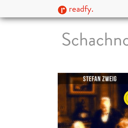
readfy.
Schachno