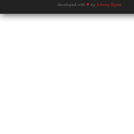
developed with
♥
by
Johnny Bytes