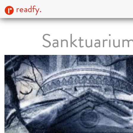
readfy.
Sanktuariu