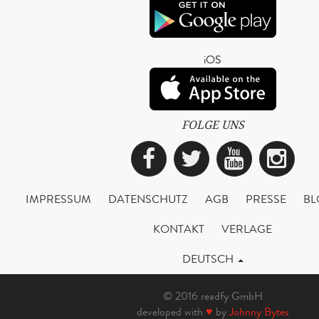
iOS
FOLGE UNS
Facebook
Twitter
YouTub
Ins
IMPRESSUM
DATENSCHUTZ
AGB
PRESSE
BL
KONTAKT
VERLAGE
DEUTSCH
© 2016 readfy GmbH
developed with
♥
by
Johnny Bytes