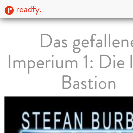
readfy.
Das gefallen
Imperium 1: Die 
Bastion