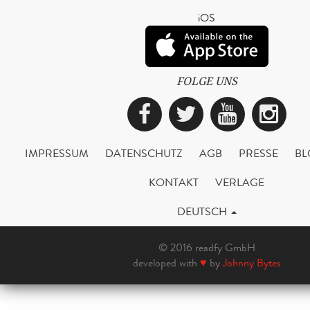
iOS
FOLGE UNS
Facebook
Twitter
YouTub
Ins
IMPRESSUM
DATENSCHUTZ
AGB
PRESSE
BL
KONTAKT
VERLAGE
DEUTSCH
© 2016 readfy GmbH
developed with
♥
by
Johnny Bytes