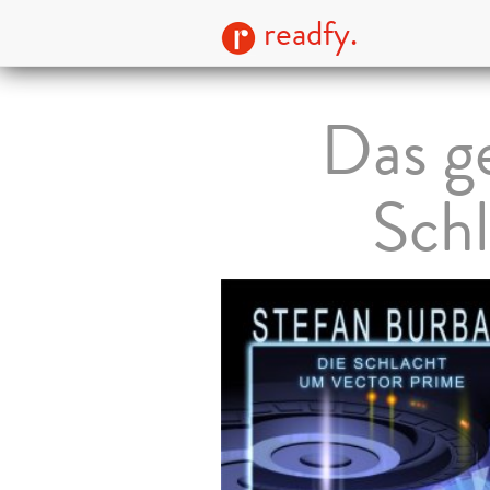
readfy.
Das g
Sch