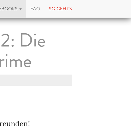
EBOOKS
FAQ
SO GEHT'S
2: Die
rime
Freunden!