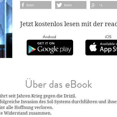
teilen
tweet
+1
Jetzt kostenlos lesen mit der re
Android
iOS
Über das eBook
hrt seit Jahren Krieg gegen die Drizil.
 erfolgreiche Invasion des Sol-Systems durchführen und ih
eint alle Hoffnung verloren.
erte Widerstand zusammen.