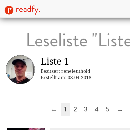
readfy.
Leseliste "Liste
Liste 1
Besitzer: reneleuthold
Erstellt am: 08.04.2018
←
1
2
3
4
5
→