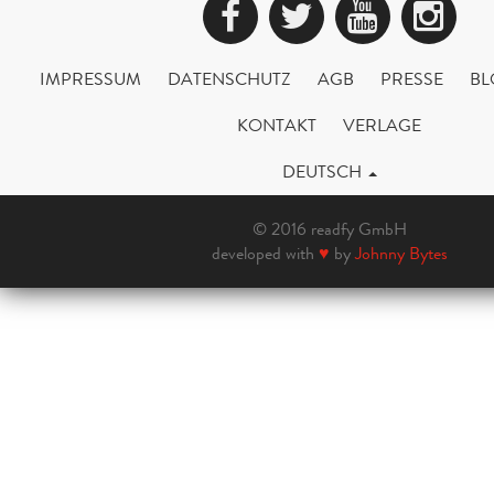
Facebook
Twitter
YouTub
Ins
IMPRESSUM
DATENSCHUTZ
AGB
PRESSE
BL
KONTAKT
VERLAGE
DEUTSCH
© 2016 readfy GmbH
developed with
♥
by
Johnny Bytes