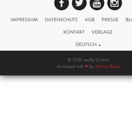
Facebook
Twitter
YouTub
Ins
IMPRESSUM
DATENSCHUTZ
AGB
PRESSE
BL
KONTAKT
VERLAGE
DEUTSCH
© 2016 readfy GmbH
developed with
♥
by
Johnny Bytes