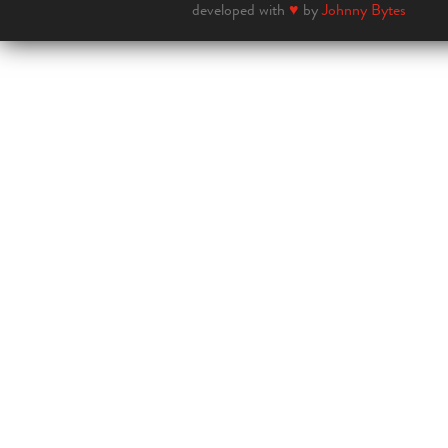
developed with
♥
by
Johnny Bytes