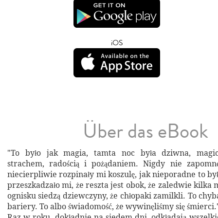
iOS
Über das eBook
"To było jak magia, tamta noc była dziwna, magic
strachem, radością i pożądaniem. Nigdy nie zapomnę
niecierpliwie rozpinały mi koszulę, jak nieporadne to był
przeszkadzało mi, że reszta jest obok, że zaledwie kilka
ognisku siedzą dziewczyny, że chłopaki zamilkli. To chyb
bariery. To albo świadomość, że wywinęliśmy się śmierci.
Raz w roku, dokładnie na siedem dni, odkładają wszelk