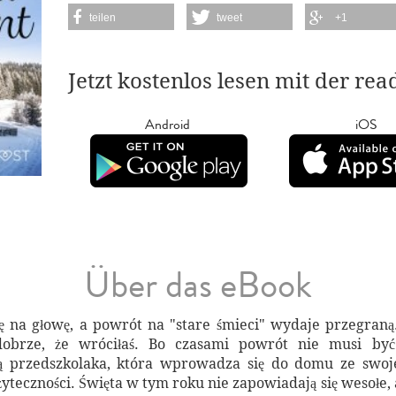
teilen
tweet
+1
Jetzt kostenlos lesen mit der re
Android
iOS
Über das eBook
ę na głowę, a powrót na "stare śmieci" wydaje przegran
rze, że wróciłaś. Bo czasami powrót nie musi być b
ą przedszkolaka, która wprowadza się do domu ze swoj
eczności. Święta w tym roku nie zapowiadają się wesołe, al