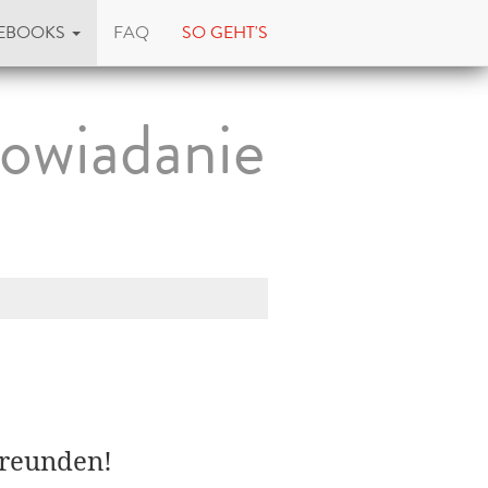
EBOOKS
FAQ
SO GEHT'S
powiadanie
Freunden!