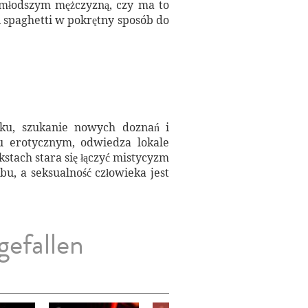
 młodszym mężczyzną, czy ma to
i spaghetti w pokrętny sposób do
żku, szukanie nowych doznań i
lu erotycznym, odwiedza lokale
stach stara się łączyć mistycyzm
u, a seksualność człowieka jest
gefallen