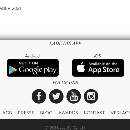
MBER 2021
LADE DIE APP
Android
iOS
FOLGE UNS
Facebook
Twitter
YouTube
Instagra
AGB
PRESSE
BLOG
AWARDS
KONTAKT
VERLAG
© 2016 readfy GmbH