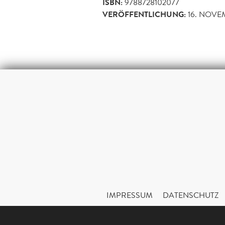
ISBN:
9788728102077
VERÖFFENTLICHUNG:
16. NOVE
IMPRESSUM
DATENSCHUTZ