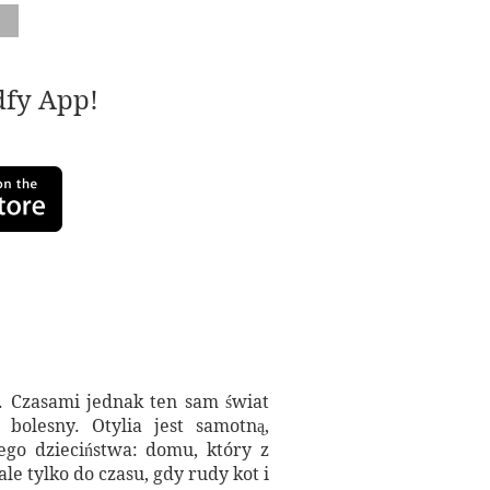
adfy App!
ą. Czasami jednak ten sam świat
olesny. Otylia jest samotną,
ego dzieciństwa: domu, który z
e tylko do czasu, gdy rudy kot i