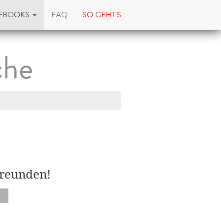
EBOOKS
FAQ
SO GEHT'S
che
Freunden!