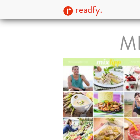
readfy.
MI