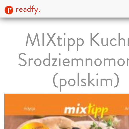
readfy.
MIXtipp Kuch
Srodziemnomor
(polskim)