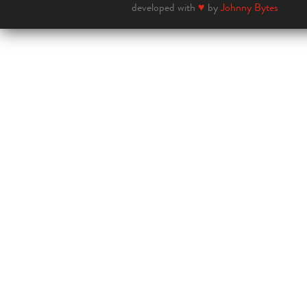
developed with
♥
by
Johnny Bytes