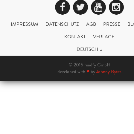
Facebook
Twitter
YouTub
Ins
IMPRESSUM
DATENSCHUTZ
AGB
PRESSE
BL
KONTAKT
VERLAGE
DEUTSCH
© 2016 readfy GmbH
developed with
♥
by
Johnny Bytes