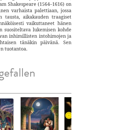
lliam Shakespeare (1564–1616) on
nen varhaista palettiaan, jossa
n tausta, aikakauden traagiset
näköisesti vaikuttaneet hänen
 on suositeltava lukemisen kohde
van inhimillisten intohimojen ja
ohtaisen tänäkin päivänä. Sen
en tuotantoa.
gefallen