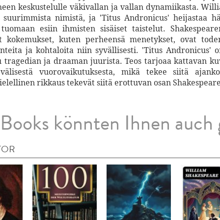
heen keskustelulle väkivallan ja vallan dynamiikasta. Wi
n suurimmista nimistä, ja 'Titus Andronicus' heijastaa hä
tuomaan esiin ihmisten sisäiset taistelut. Shakespeare
et kokemukset, kuten perheensä menetykset, ovat toden
nteita ja kohtaloita niin syvällisesti. 'Titus Andronicus'
u tragedian ja draaman juurista. Teos tarjoaa kattavan ku
 välisestä vuorovaikutuksesta, mikä tekee siitä ajank
elellinen rikkaus tekevät siitä erottuvan osan Shakespear
Books könnten Ihnen auch 
TOR