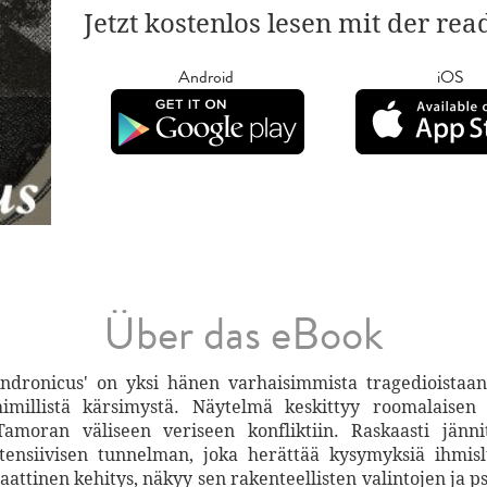
Jetzt kostenlos lesen mit der re
Android
iOS
Über das eBook
ndronicus' on yksi hänen varhaisimmista tragedioistaan
himillistä kärsimystä. Näytelmä keskittyy roomalaisen
amoran väliseen veriseen konfliktiin. Raskaasti jännit
tensiivisen tunnelman, joka herättää kysymyksiä ihmisl
attinen kehitys, näkyy sen rakenteellisten valintojen ja p