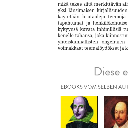
mikä tekee siitä merkittävän ai
yksi länsimaisen kirjallisuude
käytetään brutaaleja teemoja 
tapahtumat ja henkilökohtais
kykyynsä kuvata inhimillisiä tu
kenelle tahansa, joka kiinnostu
yhteiskunnallisten ongelmien
voimakkaat teemalöydökset ja ki
Diese e
EBOOKS VOM SELBEN AU