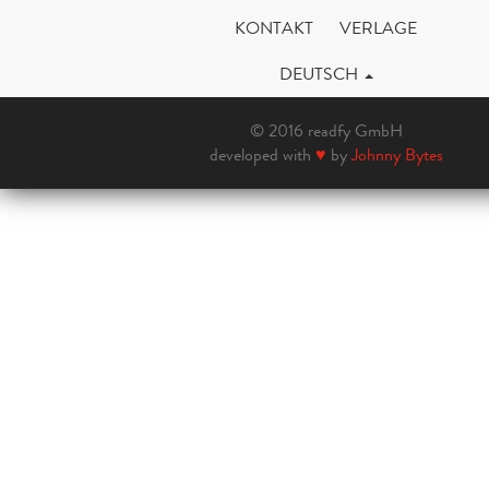
KONTAKT
VERLAGE
DEUTSCH
© 2016 readfy GmbH
developed with
♥
by
Johnny Bytes