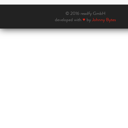
© 2016 readfy GmbH
developed with
♥
by
Johnny Bytes