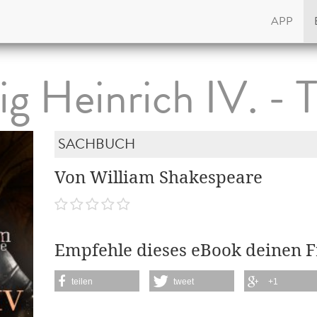
APP
g Heinrich IV. - T
SACHBUCH
Von William Shakespeare
Empfehle dieses eBook deinen 
teilen
tweet
+1