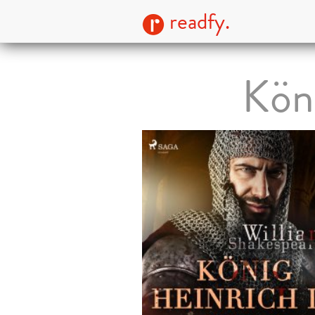
readfy.
Köni