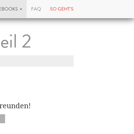
EBOOKS
FAQ
SO GEHT'S
eil 2
Freunden!