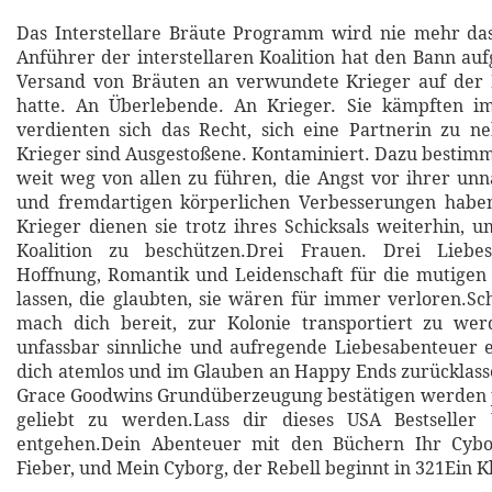
Das Interstellare Bräute Programm wird nie mehr das
Anführer der interstellaren Koalition hat den Bann au
Versand von Bräuten an verwundete Krieger auf der 
hatte. An Überlebende. An Krieger. Sie kämpften i
verdienten sich das Recht, sich eine Partnerin zu n
Krieger sind Ausgestoßene. Kontaminiert. Dazu bestimmt
weit weg von allen zu führen, die Angst vor ihrer unn
und fremdartigen körperlichen Verbesserungen haben
Krieger dienen sie trotz ihres Schicksals weiterhin, 
Koalition zu beschützen.Drei Frauen. Drei Liebes
Hoffnung, Romantik und Leidenschaft für die mutigen
lassen, die glaubten, sie wären für immer verloren.Sc
mach dich bereit, zur Kolonie transportiert zu we
unfassbar sinnliche und aufregende Liebesabenteuer e
dich atemlos und im Glauben an Happy Ends zurücklas
Grace Goodwins Grundüberzeugung bestätigen werden j
geliebt zu werden.Lass dir dieses USA Bestseller
entgehen.Dein Abenteuer mit den Büchern Ihr Cybor
Fieber, und Mein Cyborg, der Rebell beginnt in 321Ein Kli