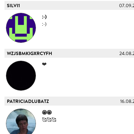
SILVI1
07.09.
:-)
:-)
WZJSBMKIGXRCYFH
24.08.
❤️
PATRICIADLUBATZ
16.08.
🤩🤩
🥰🥰🥰