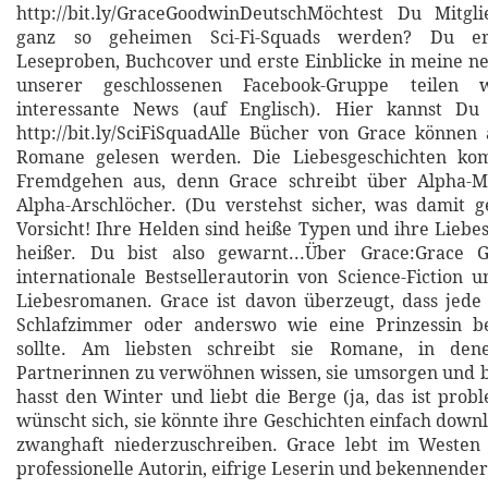
http://bit.ly/GraceGoodwinDeutschMöchtest Du Mitgl
ganz so geheimen Sci-Fi-Squads werden? Du erh
Leseproben, Buchcover und erste Einblicke in meine n
unserer geschlossenen Facebook-Gruppe teilen 
interessante News (auf Englisch). Hier kannst Du
http://bit.ly/SciFiSquadAlle Bücher von Grace können 
Romane gelesen werden. Die Liebesgeschichten k
Fremdgehen aus, denn Grace schreibt über Alpha-M
Alpha-Arschlöcher. (Du verstehst sicher, was damit g
Vorsicht! Ihre Helden sind heiße Typen und ihre Liebe
heißer. Du bist also gewarnt...Über Grace:Grace 
internationale Bestsellerautorin von Science-Fiction
Liebesromanen. Grace ist davon überzeugt, dass jede
Schlafzimmer oder anderswo wie eine Prinzessin b
sollte. Am liebsten schreibt sie Romane, in de
Partnerinnen zu verwöhnen wissen, sie umsorgen und 
hasst den Winter und liebt die Berge (ja, das ist prob
wünscht sich, sie könnte ihre Geschichten einfach downl
zwanghaft niederzuschreiben. Grace lebt im Westen
professionelle Autorin, eifrige Leserin und bekennender