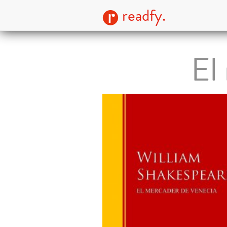
readfy.
El