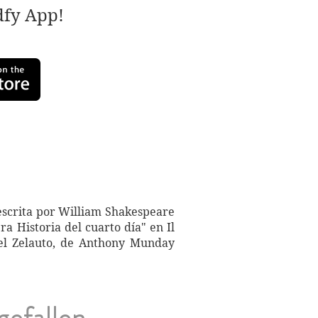
adfy App!
escrita por William Shakespeare
ra Historia del cuarto día" en Il
n el Zelauto, de Anthony Munday
gefallen