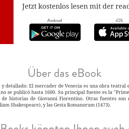
Jetzt kostenlos lesen mit der re
Android
iOS
Über das eBook
y detallado: El mercader de Venecia es una obra teatral 
no se publicó hasta 1600. Su principal fuente es la "Prime
 de historias de Giovanni Fiorentino. Otras fuentes so
liam Shakespeare), y las Gesta Romanorum (1473).
Books könnten Ihnen auch 