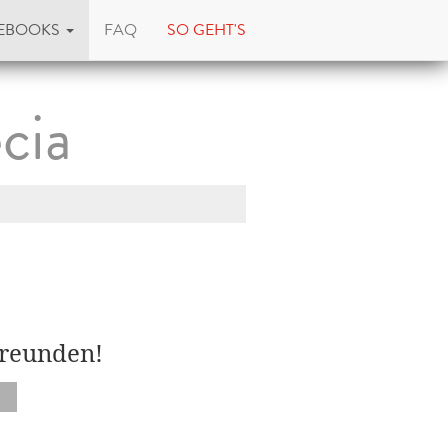
EBOOKS
FAQ
SO GEHT'S
cia
Freunden!