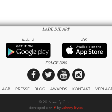
LADE DIE APP
Android
iOS
FOLGE UNS
Facebook
Twitter
YouTube
Instagra
AGB
PRESSE
BLOG
AWARDS
KONTAKT
VERLAG
© 2016 readfy GmbH
developed with
♥
by
Johnny Bytes