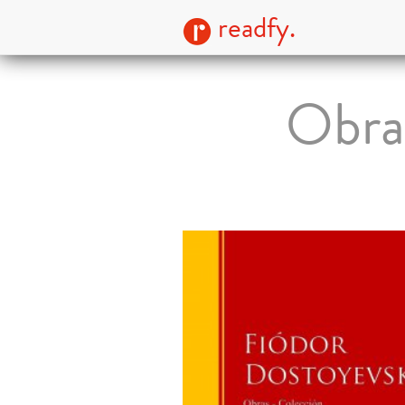
readfy.
Obras