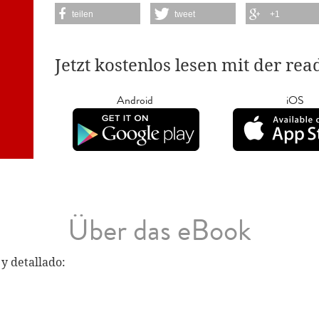
teilen
tweet
+1
Jetzt kostenlos lesen mit der re
Android
iOS
Über das eBook
y detallado: