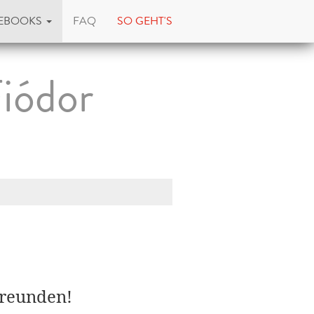
EBOOKS
FAQ
SO GEHT'S
Fiódor
Freunden!