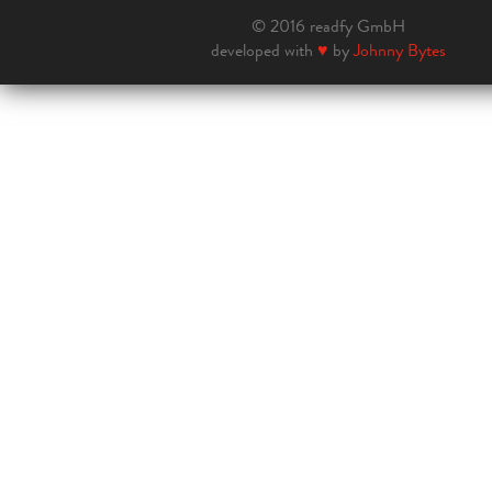
© 2016 readfy GmbH
developed with
♥
by
Johnny Bytes