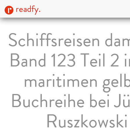
readfy.
Schiffsreisen dam
Band 123 Teil 2 i
maritimen gel
Buchreihe bei J
Ruszkowski