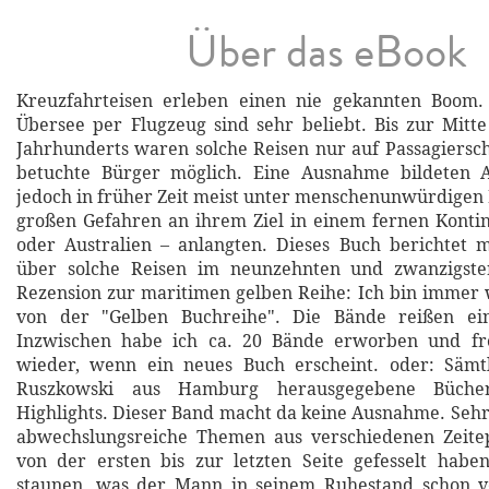
Über das eBook
Kreuzfahrteisen erleben einen nie gekannten Boom.
Übersee per Flugzeug sind sehr beliebt. Bis zur Mitt
Jahrhunderts waren solche Reisen nur auf Passagiersch
betuchte Bürger möglich. Eine Ausnahme bildeten 
jedoch in früher Zeit meist unter menschenunwürdige
großen Gefahren an ihrem Ziel in einem fernen Konti
oder Australien – anlangten. Dieses Buch berichtet m
über solche Reisen im neunzehnten und zwanzigste
Rezension zur maritimen gelben Reihe: Ich bin immer 
von der "Gelben Buchreihe". Die Bände reißen ein
Inzwischen habe ich ca. 20 Bände erworben und f
wieder, wenn ein neues Buch erscheint. oder: Sämt
Ruszkowski aus Hamburg herausgegebene Bücher
Highlights. Dieser Band macht da keine Ausnahme. Sehr
abwechslungsreiche Themen aus verschiedenen Zeite
von der ersten bis zur letzten Seite gefesselt hab
staunen, was der Mann in seinem Ruhestand schon ver